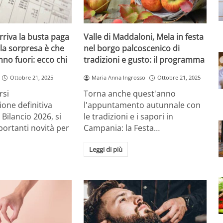
rriva la busta paga
Valle di Maddaloni, Mela in festa
la sorpresa è che
nel borgo palcoscenico di
nno fuori: ecco chi
tradizioni e gusto: il programma
Ottobre 21, 2025
Maria Anna Ingrosso
Ottobre 21, 2025
rsi
Torna anche quest'anno
ione definitiva
l'appuntamento autunnale con
 Bilancio 2026, si
le tradizioni e i sapori in
ortanti novità per
Campania: la Festa…
Leggi di più