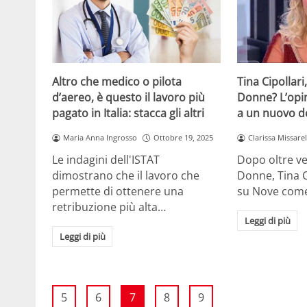
Altro che medico o pilota
Tina Cipollar
d’aereo, è questo il lavoro più
Donne? L’opi
pagato in Italia: stacca gli altri
a un nuovo de
Maria Anna Ingrosso
Ottobre 19, 2025
Clarissa Missarel
Le indagini dell'ISTAT
Dopo oltre ve
dimostrano che il lavoro che
Donne, Tina C
permette di ottenere una
su Nove com
retribuzione più alta…
Leggi di più
Leggi di più
5
6
7
8
9