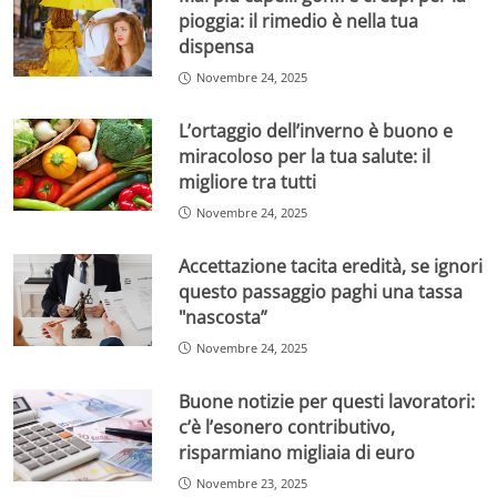
pioggia: il rimedio è nella tua
dispensa
Novembre 24, 2025
L’ortaggio dell’inverno è buono e
miracoloso per la tua salute: il
migliore tra tutti
Novembre 24, 2025
Aumenti pensione vicini – Velaincampania.it
Accettazione tacita eredità, se ignori
Tuttavia, esiste un’importante eccezione: chi ha
questo passaggio paghi una tassa
raggiunto l’età di 65 anni e ha maturato almeno 25 anni
"nascosta”
di contributi può anch’esso accedere all’importo
Novembre 24, 2025
minimo, anticipando così di cinque anni la possibilità di
beneficiare della maggiorazione. Questo meccanismo
Buone notizie per questi lavoratori:
premia chi ha una storia contributiva più lunga,
c’è l’esonero contributivo,
indipendentemente dall’età.
risparmiano migliaia di euro
L’
importo di 735 euro
è quindi riservato a chi rientra in
Novembre 23, 2025