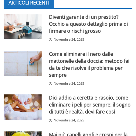
Le pensioni minime non sono un assegno pensionistico
ARTICOLI RECENTI
automatico, ma rappresentano una
maggiorazione
sociale
destinata a pensionati che rispettano
specifici
Diventi garante di un prestito?
requisiti di reddito e di età.
Questa misura è volta a
Occhio a questo dettaglio prima di
garantire un livello minimo di sostentamento
firmare o rischi grosso
economico a chi ha contributi insufficienti o redditi
Novembre 24, 2025
bassi.
Come eliminare il nero dalle
Per accedere alla pensione minima aggiornata a 735
mattonelle della doccia: metodo fai
euro, l’INPS richiede il rispetto di alcuni criteri
da te che risolve il problema per
fondamentali. Il primo e più importante riguarda l’
età
sempre
anagrafica
: il beneficiario deve aver compiuto almeno
70 anni. Questo limite è stato confermato anche per il
Novembre 24, 2025
2025, confermando la volontà di indirizzare questa
forma di sostegno verso i pensionati più anziani, che
Dici addio a ceretta e rasoio, come
spesso hanno maggiori
eliminare i peli per sempre: il sogno
difficoltà economiche.
di tutti è realtà, devi fare così
Novembre 24, 2025
Mai più capelli gonfi e crespi per la