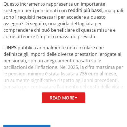
Questo incremento rappresenta un importante
sostegno per i pensionati con
redditi più bassi,
ma quali
sono i requisiti necessari per accedere a questo
assegno? Di seguito, una guida dettagliata per
comprendere chi può beneficiare di questa misura e
come ottenere l’importo massimo previsto.
L’
INPS
pubblica annualmente una circolare che
definisce gli importi delle diverse prestazioni erogate ai
pensionati, con un adeguamento basato sulle
oscillazioni dell’inflazione. Nel 2025, la cifra massima per
le pensioni minime è stata fissata a
735 euro al mese
,
un aumento significativo rispetto agli anni precedenti,
pensato per contrastare l’
aumento del costo della vita
e
tutelare chi percepisce pensioni di basso valore.
READ MORE
Pensioni minime: aggiornamenti e
requisiti nel 2025