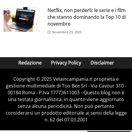
questi parametri, ma è anche necessario che il reddito
Netflix, non perderli: le serie e i film
complessivo del pensionato non superi determinate
che stanno dominando la Top 10 di
soglie fissate annualmente dall’INPS. Tali limiti di reddito
novembre
vengono aggiornati periodicamente per riflettere le
variazioni del costo della vita e delle condizioni
Novembre 23, 2025
economiche generali.
La richiesta di accesso alla pensione minima può essere
presentata tramite i canali ufficiali dell’INPS, tra cui il
Redazione
Privacy Policy
Disclaimer
sito web, i patronati o i servizi di assistenza dedicati. È
fondamentale verificare che la propria
posizione
contributiva e reddituale
sia conforme ai requisiti
Copyright © 2025 Velaincampania.it proprietà e
stabiliti, in modo da evitare rifiuti o ritardi nel
gestione multimediale di Too Bee Srl - Via Cavour 310 -
riconoscimento della maggiorazione.
00184 Roma - P.Iva 17773611003 - Questo blog non è
una testata giornalistica, in quanto viene aggiornato
Gli uffici competenti dell’INPS valutano la domanda
senza alcuna periodicità. Non può pertanto
considerando tutti gli aspetti normativi e contributivi, e
considerarsi un prodotto editoriale ai sensi della legge
in caso di esito positivo, l’assegno pensionistico viene
n. 62 del 07.03.2001
integrato automaticamente fino a raggiungere l’importo
minimo stabilito, ovvero
735 euro mensili.