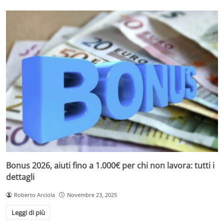
asciugamani di spugna, preferendo tessuti in
microfibra o cotone; tamponare delicatamente e
utilizzare un turbante morbido per ridurre l’attrito.
Phon agli ioni negativi
: aiuta a rompere le molecole
d’acqua, accelerando l’asciugatura e mantenendo il
capello idratato. Per i ricci, il diffusore è essenziale
per distribuire il calore senza alterare la forma dei
boccoli. Concludere con un getto d’aria fredda per
fissare la piega.
Di notte, per proteggere la chioma dallo sfregamento
con il cuscino, si consiglia l’uso di federe in seta o raso,
o la raccolta dei capelli in trecce morbide o chignon
larghi, come il celebre “pineapple bun” per i ricci.
Bonus 2026, aiuti fino a 1.000€ per chi non lavora: tutti i
dettagli
Roberto Arciola
Novembre 23, 2025
Leggi di più