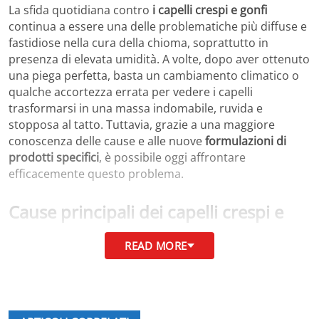
La sfida quotidiana contro
i capelli crespi e gonfi
continua a essere una delle problematiche più diffuse e
fastidiose nella cura della chioma, soprattutto in
presenza di elevata umidità. A volte, dopo aver ottenuto
una piega perfetta, basta un cambiamento climatico o
qualche accortezza errata per vedere i capelli
trasformarsi in una massa indomabile, ruvida e
stopposa al tatto. Tuttavia, grazie a una maggiore
conoscenza delle cause e alle nuove
formulazioni di
prodotti specifici
, è possibile oggi affrontare
efficacemente questo problema.
Cause principali dei capelli crespi e
gonfi
READ MORE
La radice del fenomeno risiede principalmente nella
disidratazione e nella porosità del capello
, che porta le
cuticole a sollevarsi e a permettere l’assorbimento
dell’umidità presente nell’aria. Questo meccanismo,