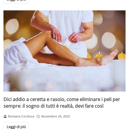
sfregamenti energici con asciugamani di spugna
favoriscono l’effetto crespo.
Agenti atmosferici
: oltre all’umidità, sole, vento,
cloro e acqua calcarea contribuiscono a seccare il
capello.
Stress e alimentazione
: carenze nutrizionali e stress
indeboliscono la salute della chioma.
Dici addio a ceretta e rasoio, come eliminare i peli per
sempre: il sogno di tutti è realtà, devi fare così
Romana Cordova
Novembre 24, 2025
Leggi di più