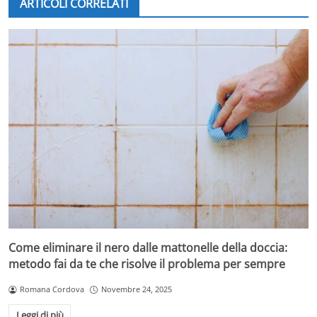
ARTICOLI CORRELATI
noto come “effetto swelling”, fa sì che la fibra capillare si
gonfi, diventando elettrica, opaca e difficile da domare.
Tra le cause più frequenti, si trovano:
Scarsa idratazione
: capelli poco nutriti e secchi
hanno le cuticole più aperte e sono maggiormente
vulnerabili all’umidità esterna.
Fattori genetici e tipo di capello
: i capelli ricci e
mossi, così come quelli molto porosi, sono
naturalmente più predisposti al crespo e al
gonfiore.
Trattamenti chimici aggressivi
: decolorazioni, tinte
frequenti e permanenti danneggiano la struttura
del capello, aumentando la fragilità e il rischio di
crespo.
Come eliminare il nero dalle mattonelle della doccia:
Uso eccessivo di calore
: phon, piastre e
metodo fai da te che risolve il problema per sempre
arricciacapelli usati senza protezione termica
disidratano la fibra.
Romana Cordova
Novembre 24, 2025
Abitudini errate di lavaggio e asciugatura
: shampoo
con solfati aggressivi, acqua troppo calda e
Leggi di più