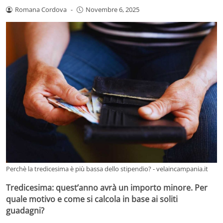
Romana Cordova
-
Novembre 6, 2025
Perchè la tredicesima è più bassa dello stipendio? - velaincampania.it
Tredicesima: quest’anno avrà un importo minore. Per
quale motivo e come si calcola in base ai soliti
guadagni?