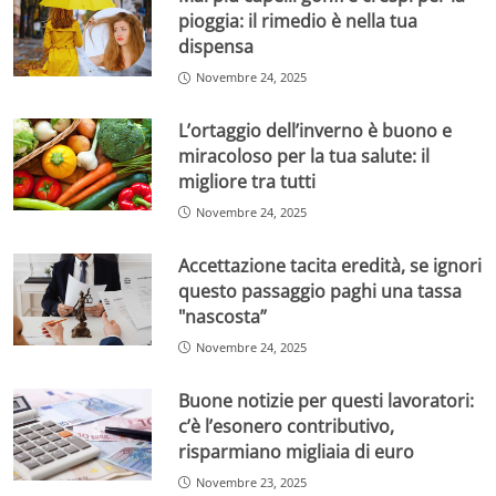
pioggia: il rimedio è nella tua
dispensa
Come si calcola la tredicesima? – velaincampania.it
Novembre 24, 2025
Il calcolo della tredicesima non corrisponde
L’ortaggio dell’inverno è buono e
semplicemente a uno stipendio mensile aggiuntivo.
miracoloso per la tua salute: il
L’importo si determina accumulando ogni mese un
migliore tra tutti
rateo pari a 1/12 della retribuzione lorda
, da gennaio a
Novembre 24, 2025
dicembre. Ciò significa che se un lavoratore ha iniziato o
terminato il rapporto di lavoro nel corso dell’anno,
Accettazione tacita eredità, se ignori
percepirà una quota proporzionale al periodo
questo passaggio paghi una tassa
effettivamente lavorato.
"nascosta”
Ad esempio, un dipendente assunto il 1° aprile matura
Novembre 24, 2025
solo 8/12 della tredicesima. Se il suo stipendio netto è di
2.400 euro, la tredicesima ammonterà a circa 1.600
Buone notizie per questi lavoratori:
euro. Oltre a questo, la tredicesima risulta
spesso più
c’è l’esonero contributivo,
bassa dello stipendio normale
perché nel suo calcolo
risparmiano migliaia di euro
non si includono tutte le componenti variabili o non
Novembre 23, 2025
obbligatorie della retribuzione, come alcune detrazioni