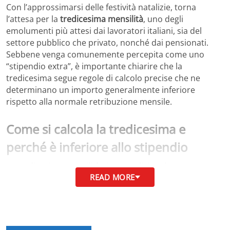
Con l’approssimarsi delle festività natalizie, torna
l’attesa per la
tredicesima mensilità
, uno degli
emolumenti più attesi dai lavoratori italiani, sia del
settore pubblico che privato, nonché dai pensionati.
Sebbene venga comunemente percepita come uno
“stipendio extra”, è importante chiarire che la
tredicesima segue regole di calcolo precise che ne
determinano un importo generalmente inferiore
rispetto alla normale retribuzione mensile.
Come si calcola la tredicesima e
perché è inferiore allo stipendio
La tredicesima mensilità viene tradizionalmente
erogata
READ MORE
nel mese di dicembre
, poco prima delle festività
natalizie, per sostenere i consumi legati a regali, viaggi e
spese alimentari tipiche del periodo. Per i pensionati,
invece, l’importo viene accreditato sul conto corrente il
primo dicembre insieme al cedolino pensionistico.