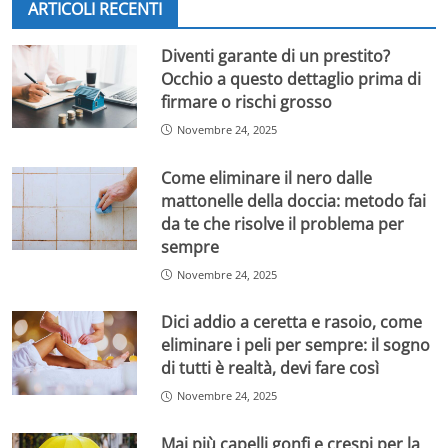
ARTICOLI RECENTI
Introdotta per la prima volta nel 1937 con il rinnovo del
CCNL degli impiegati dell’industria, la tredicesima è
Diventi garante di un prestito?
diventata obbligatoria per tutti i lavoratori subordinati
Occhio a questo dettaglio prima di
con il Decreto Presidenziale n. 1070/1960. Da allora,
firmare o rischi grosso
spetta a tutti i dipendenti
, indipendentemente dalla
Novembre 24, 2025
tipologia di contratto – tempo determinato o
indeterminato, full-time o part-time – nonché ai
Come eliminare il nero dalle
pensionati e ai beneficiari di assegni sociali.
mattonelle della doccia: metodo fai
da te che risolve il problema per
sempre
Novembre 24, 2025
Dici addio a ceretta e rasoio, come
eliminare i peli per sempre: il sogno
di tutti è realtà, devi fare così
Novembre 24, 2025
Mai più capelli gonfi e crespi per la