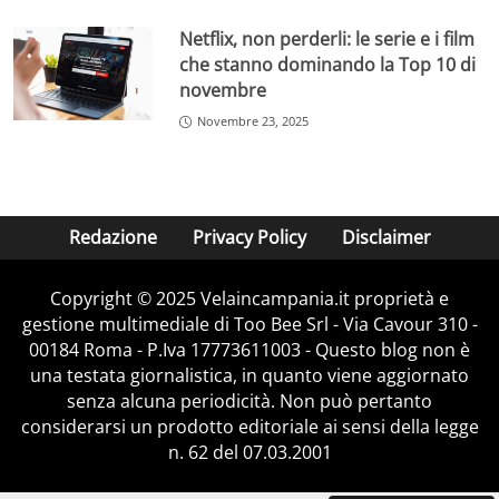
fiscali. Per i lavoratori part-time, inoltre, l’importo viene
Netflix, non perderli: le serie e i film
proporzionato in base al monte ore effettivamente
che stanno dominando la Top 10 di
lavorato.
novembre
È importante sottolineare che la tredicesima non sarà
Novembre 23, 2025
detassata: non sono stati introdotti provvedimenti di
esenzione totale o
agevolazioni fiscali
particolari nella
manovra 2026, contrariamente ad alcune ipotesi
circolate in precedenza.
Redazione
Privacy Policy
Disclaimer
La quattordicesima mensilità: differenze e
Copyright © 2025 Velaincampania.it proprietà e
destinatari
gestione multimediale di Too Bee Srl - Via Cavour 310 -
Spesso si fa confusione tra tredicesima e
00184 Roma - P.Iva 17773611003 - Questo blog non è
quattordicesima, ma si tratta di due entità distinte. La
una testata giornalistica, in quanto viene aggiornato
quattordicesima
, infatti, non è prevista dalla legge
senza alcuna periodicità. Non può pertanto
italiana, ma viene erogata solo in base a specifici
considerarsi un prodotto editoriale ai sensi della legge
contratti collettivi nazionali di lavoro (CCNL) e accordi
n. 62 del 07.03.2001
sindacali.