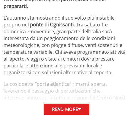
prepararti.
L’autunno sta mostrando il suo volto più instabile
proprio nel
ponte di Ognissanti.
Tra sabato 1 e
domenica 2 novembre, gran parte dell’Italia sarà
interessata da un peggioramento delle condizioni
meteorologiche, con piogge diffuse, venti sostenuti e
temperatura variabile. Chi aveva programmato attività
all’aperto, viaggi o visite ai cimiteri dovrà prestare
particolare attenzione alle previsioni locali e
organizzarsi con soluzioni alternative al coperto.
La cosiddetta
“porta atlantica”
rimarrà aperta,
favorendo il passaggio di perturbazioni che
interesseranno soprattutto le regioni del Centro-Nord.
Al Sud, invece, le condizioni saranno leggermente più
READ MORE
stabili, ma non mancheranno temporanee
precipitazioni pomeridiane. In generale, l’Italia dovrà
fare i conti con un’autunno caratterizzato da giorni
grigi, venti di Scirocco e una lieve flessione termica.