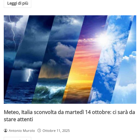
sfida delle giornate instabili: piogge, vento e cieli grigi
Leggi di più
fanno parte del paesaggio, e chi saprà organizzarsi
potrà comunque approfittare dei momenti di tregua
per trascorrere un ponte di Ognissanti piacevole e
sicuro.
Meteo, Italia sconvolta da martedì 14 ottobre: ci sarà da
stare attenti
Antonio Murolo
Ottobre 11, 2025