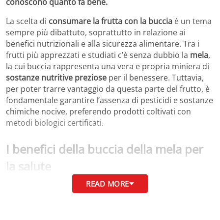
conoscono quanto fa bene.
La scelta di
consumare la frutta con la buccia
è un tema
sempre più dibattuto, soprattutto in relazione ai
benefici nutrizionali e alla sicurezza alimentare. Tra i
frutti più apprezzati e studiati c’è senza dubbio la
mela
,
la cui buccia rappresenta una vera e propria miniera di
sostanze nutritive preziose
per il benessere. Tuttavia,
per poter trarre vantaggio da questa parte del frutto, è
fondamentale garantire l’assenza di pesticidi e sostanze
chimiche nocive, preferendo prodotti coltivati con
metodi biologici certificati.
I benefici della buccia della mela per
la salute
READ MORE
La
buccia della mela
è particolarmente ricca di
vitamine
A, C e del gruppo B
, nutrienti essenziali per il
rafforzamento del sistema immunitario. Inoltre,
contiene una quantità significativa di
fibre alimentari
,