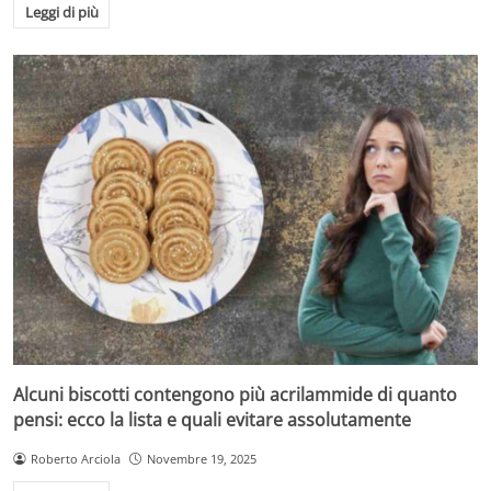
Leggi di più
In sintesi, la scelta di mangiare la buccia della mela
biologica rappresenta un passo importante verso
un’
alimentazione più completa e salutare
, sostenuta da
aziende agricole che operano con passione e rigore
nella produzione biologica certificata.
Alcuni biscotti contengono più acrilammide di quanto
pensi: ecco la lista e quali evitare assolutamente
Roberto Arciola
Novembre 19, 2025