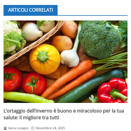
che favoriscono la regolarità intestinale e
ARTICOLI CORRELATI
contribuiscono a mantenere un equilibrio metabolico
salutare. Non meno importanti sono gli
antiossidanti
,
come la
quercetina
, noti per la loro azione protettiva
contro patologie degenerative e disturbi respiratori.
Studi recenti evidenziano anche la presenza di
triterpenoidi
nella buccia della mela biologica, composti
naturali associati a potenziali proprietà antitumorali e
benefici per la salute metabolica. A titolo
esemplificativo, una mela con la buccia apporta più del
doppio delle fibre rispetto a una mela sbucciata: 4,3
grammi contro 2 grammi circa. Questo incremento si
traduce in un migliore supporto per la digestione e la
prevenzione di malattie croniche.
L’ortaggio dell’inverno è buono e miracoloso per la tua
salute: il migliore tra tutti
Ilaria Losapio
Novembre 24, 2025