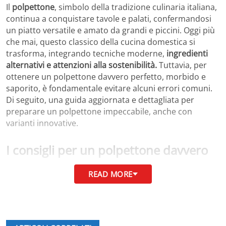
Il
polpettone
, simbolo della tradizione culinaria italiana,
continua a conquistare tavole e palati, confermandosi
un piatto versatile e amato da grandi e piccini. Oggi più
che mai, questo classico della cucina domestica si
trasforma, integrando tecniche moderne,
ingredienti
alternativi e attenzioni alla sostenibilità.
Tuttavia, per
ottenere un polpettone davvero perfetto, morbido e
saporito, è fondamentale evitare alcuni errori comuni.
Di seguito, una guida aggiornata e dettagliata per
preparare un polpettone impeccabile, anche con
varianti innovative.
I consigli per un polpettone davvero
perfetto
READ MORE
Il cuore del
polpettone
tradizionale è senza dubbio il
carne macinata
, di solito di manzo, ma la scelta del
taglio è essenziale per garantire un risultato morbido e
gustoso. Non è necessario utilizzare tagli pregiati come