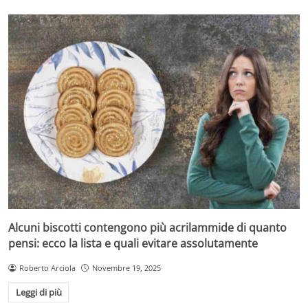
Per chi preferisce il lavaggio a mano, si consiglia l’uso di
una soluzione di
acqua calda e detersivo delicato
con
una
spugna non abrasiva
. In caso di sporco ostinato,
l’ammollo in acqua tiepida e detersivo per
10-20 minuti
facilita la rimozione dei residui. Dopo il lavaggio,
asciugare con cura il cestello per evitare la formazione
di muffa o ossidazione.
Alcuni biscotti contengono più acrilammide di quanto
pensi: ecco la lista e quali evitare assolutamente
Roberto Arciola
Novembre 19, 2025
Leggi di più