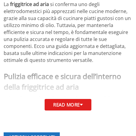
La
friggitrice ad aria
si conferma uno degli
elettrodomestici più apprezzati nelle cucine moderne,
grazie alla sua capacità di cucinare piatti gustosi con un
utilizzo minimo di olio. Tuttavia, per mantenerla
efficiente e sicura nel tempo, è fondamentale eseguire
una pulizia accurata e regolare di tutte le sue
componenti. Ecco una guida aggiornata e dettagliata,
basata sulle ultime indicazioni per la manutenzione
ottimale di questo strumento versatile.
Pulizia efficace e sicura dell’interno
della friggitrice ad aria
Prima di procedere alla pulizia, è indispensabile
READ MORE
assicurarsi che la friggitrice sia
completamente spenta,
scollegata dalla corrente e raffreddata
. Questa
precauzione evita rischi di scottature e protegge la
struttura interna, soprattutto le parti in plastica che
possono subire danni da shock termici.