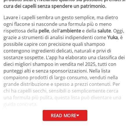
cura dei capelli senza spendere un patrimonio.
Lavare i capelli sembra un gesto semplice, ma dietro
ogni flacone si nasconde una formula più o meno
rispettosa della
pelle
, dell’
ambiente
e della
salute
. Oggi,
grazie a strumenti di analisi indipendenti come
Yuka
, è
possibile capire con precisione quali shampoo
contengono ingredienti delicati, naturali e privi di
sostanze sospette. L’app ha elaborato una classifica dei
dieci migliori shampoo in vendita nel 2025, tutti con
punteggi alti e senza sponsorizzazioni. Nella lista
compaiono prodotti di largo consumo, venduti nella
grande distribuzione e spesso a prezzi contenuti. Per
chi ha capelli secchi, sensibili o semplicemente cerca
una formula più pulita, questa lista può diventare una
guida concreta.
READ MORE
Cosa rende davvero sicuro uno
shampoo (e cosa no)