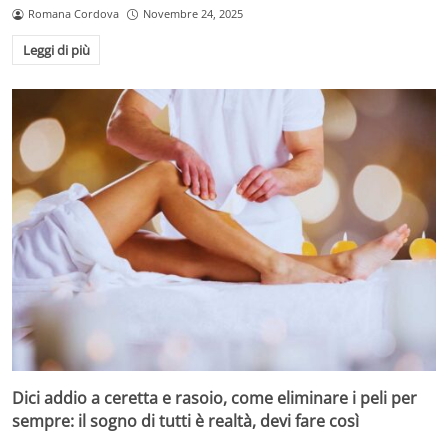
Romana Cordova
Novembre 24, 2025
Leggi di più
Cosa rende davvero sicuro uno shampoo (e cosa no) –
velaincampania.it
Un dettaglio rilevante è il prezzo: molti dei prodotti
Dici addio a ceretta e rasoio, come eliminare i peli per
“eccellenti” costano meno di
1,50 euro per 100 ml
, il che
sempre: il sogno di tutti è realtà, devi fare così
smentisce l’idea che scegliere cosmetici migliori implichi
sempre una spesa più alta. Alcuni shampoo con ottimi