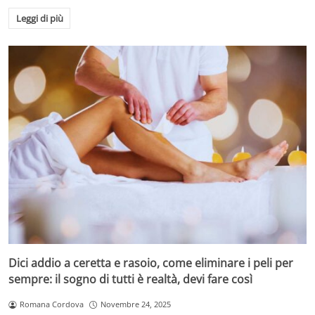
Leggi di più
Sbrinare il freezer: il metodo con l’alluminio – velaincampania.it
Per applicare questa tecnica, si consiglia di
rivestire
completamente le pareti e i cassetti interni con fogli di
alluminio,
assicurandosi che la superficie sia ben
Dici addio a ceretta e rasoio, come eliminare i peli per
coperta. Successivamente, si può procedere a sbrinare
sempre: il sogno di tutti è realtà, devi fare così
il congelatore inserendo una
casseruola con acqua
Romana Cordova
Novembre 24, 2025
bollente all’interno
, e chiudendo la porta. Il calore