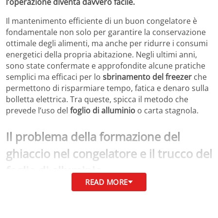
l’operazione diventa davvero facile.
Il mantenimento efficiente di un buon congelatore è
fondamentale non solo per garantire la conservazione
ottimale degli alimenti, ma anche per ridurre i consumi
energetici della propria abitazione. Negli ultimi anni,
sono state confermate e approfondite alcune pratiche
semplici ma efficaci per lo
sbrinamento del freezer
che
permettono di risparmiare tempo, fatica e denaro sulla
bolletta elettrica. Tra queste, spicca il metodo che
prevede l’uso del
foglio di alluminio
o carta stagnola.
Il problema della formazione del
ghiaccio nel congelatore e il trucco del
foglio di alluminio
READ MORE
Con il passare del tempo, è normale che il congelatore
accumuli uno
strato di ghiaccio
sulle pareti interne.
Questo fenomeno, noto come brina, riduce