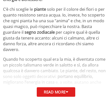
C’è chi sceglie le
piante
solo per il colore dei fiori o per
quanto resistono senza acqua. Io, invece, ho scoperto
che ogni pianta ha una sua “anima” e che, in un modo
quasi magico, può rispecchiare la nostra. Basta
guardare il
segno zodiacale
per capire qual è quella
giusta da tenere accanto: alcuni ci calmano, altre ci
danno forza, altre ancora ci ricordano chi siamo
davvero.
Quando ho scoperto qual era la mia, è diventata come
un piccolo talismano verde in salotto e sì, da allora
qualcosa è davvero cambiato. Le piante, del resto, non
sono solo oggetti decorativi:
portano equilibrio,
migliorano l’energia in casa
e, a volte, aiutano anche
l’umore
. Ecco allora la lista delle piante che più
READ MORE
rappresentano ciascun segno zodiacale magari
scoprirai che la tua preferita non lo è per caso.