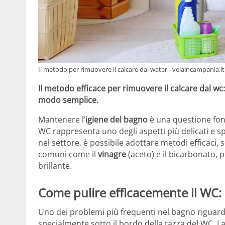
Il metodo per rimuovere il calcare dal water - velaincampania.it
Il metodo efficace per rimuovere il calcare dal wc: 
modo semplice.
Mantenere l’
igiene del bagno
è una questione fond
WC rappresenta uno degli aspetti più delicati e spe
nel settore, è possibile adottare metodi efficaci, s
comuni come il
vinagre
(aceto) e il bicarbonato,
brillante.
Come pulire efficacemente il WC: i
Uno dei problemi più frequenti nel bagno riguar
specialmente sotto il bordo della tazza del WC. La