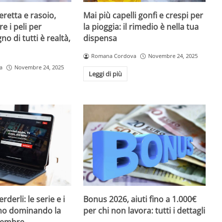
eretta e rasoio,
Mai più capelli gonfi e crespi per
e i peli per
la pioggia: il rimedio è nella tua
no di tutti è realtà,
dispensa
Romana Cordova
Novembre 24, 2025
a
Novembre 24, 2025
Leggi di più
 WC va pulito almeno una volta alla settimana per
i di urina. In abitazioni con più persone, la frequenza
ana. È importante utilizzare
detergenti specifici per
rderli: le serie e i
Bonus 2026, aiuti fino a 1.000€
to ambientale, per la pulizia della tazza e delle parti
nno dominando la
per chi non lavora: tutti i dettagli
rico.