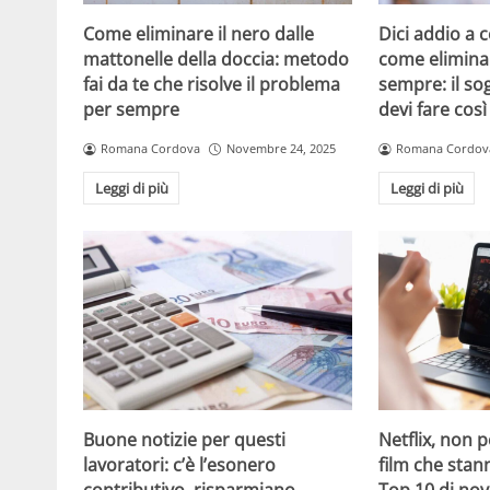
Come eliminare il nero dalle
Dici addio a c
mattonelle della doccia: metodo
come eliminar
fai da te che risolve il problema
sempre: il sog
per sempre
devi fare così
Romana Cordova
Novembre 24, 2025
Romana Cordov
Leggi di più
Leggi di più
Pulizia del water con i consigli dell’esperta – velaincampania.it
Secondo le indicazioni aggiornate da Famigros, il
evitare la formazione di batteri, calcare e deposit
può aumentare fino a tre o quattro volte a settim
Buone notizie per questi
Netflix, non pe
WC,
preferibilmente biodegradabili e a basso impat
lavoratori: c’è l’esonero
film che sta
esterne come sedile, coprisedile e cassetta di sca