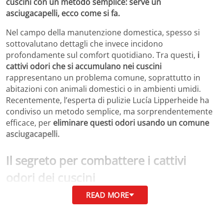
cuscini con un metodo semplice: serve un
asciugacapelli, ecco come si fa.
Nel campo della manutenzione domestica, spesso si
sottovalutano dettagli che invece incidono
profondamente sul comfort quotidiano. Tra questi,
i
cattivi odori che si accumulano nei cuscini
rappresentano un problema comune, soprattutto in
abitazioni con animali domestici o in ambienti umidi.
Recentemente, l’esperta di pulizie Lucía Lipperheide ha
condiviso un metodo semplice, ma sorprendentemente
efficace, per
eliminare questi odori usando un comune
asciugacapelli.
Il segreto per combattere i cattivi
odori dei cuscini
READ MORE
Secondo Lucía Lipperheide, che si è fatta conoscere
grazie ai suoi consigli pratici su piattaforme social come
Instagram (@homes.styles),
eliminare l’umidità