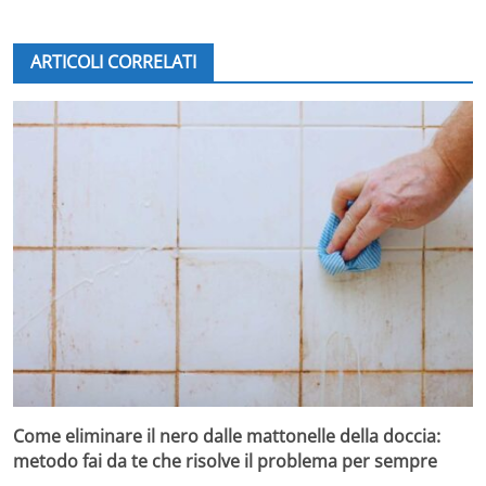
intrappolata nei tessuti è la chiave per sconfiggere i
cattivi odori
. La principale causa di questi odori
ARTICOLI CORRELATI
sgradevoli è infatti la combinazione di umidità, sudore,
peli di animali domestici e polvere, che si accumulano
nei cuscini, rendendo inefficaci persino gli ambientatori.
L’esperta, oggi 51enne, ha scoperto un trucco molto
semplice: utilizzare il calore di un asciugacapelli insieme
a uno spray tessile specifico. Applicando
il calore
direttamente sui cuscini mentre si nebulizza lo spray
neutralizzante
, si favorisce l’evaporazione dell’umidità
responsabile dell’odore, mentre il prodotto agisce per
eliminare i residui maleodoranti.
Come eliminare il nero dalle mattonelle della doccia:
metodo fai da te che risolve il problema per sempre