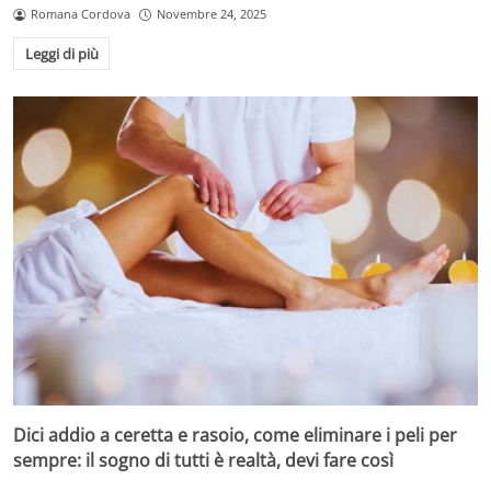
Romana Cordova
Novembre 24, 2025
Leggi di più
Come eliminare i cattivi odori dai cuscini con l’asciugacapelli –
velaincampania.it
Lucía ha svelato la sua
ricetta casalinga
per realizzare
uno spray efficacie e naturale, ideale non solo per
cuscini, ma anche per divani, poltrone e tende. Gli
ingredienti necessari sono facilmente reperibili e
costituiscono una soluzione sostenibile rispetto ai
prodotti commerciali:
½ tazza d’acqua
Dici addio a ceretta e rasoio, come eliminare i peli per
½ tazza di alcool a 96°
sempre: il sogno di tutti è realtà, devi fare così
Mezzo tappo di ammorbidente per tessuti