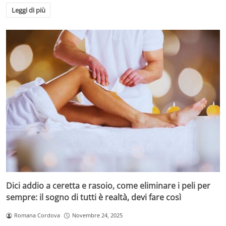
Proprio per questo, Mediaset ha deciso di scommettere
Leggi di più
di nuovo su Chi vuol essere milionario?, un titolo che ha
scritto
la storia della tv
italiana dal suo debutto nel
2000. In venticinque anni, il programma ha trasformato
semplici concorrenti in protagonisti, mescolando il
brivido dell’incertezza con il fascino della conoscenza.
Dici addio a ceretta e rasoio, come eliminare i peli per
sempre: il sogno di tutti è realtà, devi fare così
Romana Cordova
Novembre 24, 2025