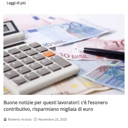
Leggi di più
Dal 7 dicembre, il pubblico potrà di nuovo sedersi
davanti alla tv con la stessa domanda sulle labbra:
“Ce la
farà ad arrivare al milione?”.
E Gerry Scotti, con il suo sorriso inconfondibile, sarà lì a
ricordarci che a volte la vera fortuna è semplicemente
quella di giocare.
Buone notizie per questi lavoratori: c’è l’esonero
contributivo, risparmiano migliaia di euro
Roberto Arciola
Novembre 23, 2025