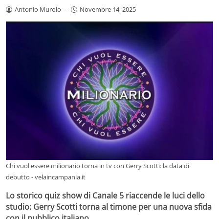
Antonio Murolo
-
Novembre 14, 2025
Chi vuol essere milionario torna in tv con Gerry Scotti: la data di
debutto - velaincampania.it
Lo storico quiz show di Canale 5 riaccende le luci dello
studio: Gerry Scotti torna al timone per una nuova sfida
con il pubblico italiano.