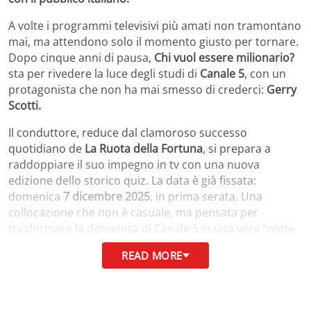
A volte i programmi televisivi più amati non tramontano
mai, ma attendono solo il momento giusto per tornare.
Dopo cinque anni di pausa,
Chi vuol essere milionario?
sta per rivedere la luce degli studi di
Canale 5
, con un
protagonista che non ha mai smesso di crederci:
Gerry
Scotti.
Il conduttore, reduce dal clamoroso successo
quotidiano de
La Ruota della Fortuna
, si prepara a
raddoppiare il suo impegno in tv con una nuova
edizione dello storico quiz. La data è già fissata:
domenica
7 dicembre 2025
, in prima serata. Una
collocazione che non è casuale, ma pensata per
trasformare la domenica di Canale 5 in una vera “notte
del quiz”, tra l’access di La Ruota della Fortuna e il
READ MORE
ritorno del format che ha fatto sognare milioni di
italiani.
Un debutto che sa di sfida, ma anche di nostalgia.