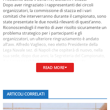
Dopo aver ringraziato i rappresentanti dei circoli
organizzatori, la commissione di stazza ed i vari
comitati che interverranno durante il campionato, sono
state presentate le due novità rilevanti di quest’anno.
Riconoscendogli il merito di aver risolto sicuramente un
problema strategico per i partecipanti e gli
organizzatori, un ulteriore ringraziamento è andato
all’avv. Alfredo Vaglieco, neo eletto Presidente della
Lega Navale sez. di Napoli che ospiterà di nuovo, nella
sua sede, dopo due anni, la Segreteria del Campionato,
il cui responsabile è l’arch. Maurizio Rotondo.
L’altra novità è stata annunciata dal padrone di casa, il
READ MORE
Comandante Costigliola: in occasione della regata
intitolato all’aviatore Francesco De Pinedo, che vede da
sempre la collaborazione della Marina Militare e
dell’Accademia Aeronautica, rappresentata in sala dal
ARTICOLI CORRELATI
Maggiore Franco Ospite, il comandante mostra il trofeo
challenge voluto dalla Marina ed istituito dal Capo di
Stato Maggiore, che verrà assegnato definitivamente