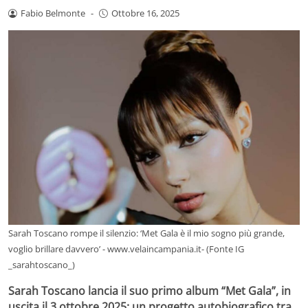
Fabio Belmonte
-
Ottobre 16, 2025
Sarah Toscano rompe il silenzio: ‘Met Gala è il mio sogno più grande,
voglio brillare davvero’ - www.velaincampania.it- (Fonte IG
_sarahtoscano_)
Sarah Toscano lancia il suo primo album “Met Gala”, in
uscita il 3 ottobre 2025: un progetto autobiografico tra