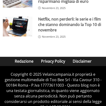
risparmiano migliaia di euro
Novembre 23, 2025
Netflix, non perderli: le serie e i film
che stanno dominando la Top 10 di
novembre
Novembre 23, 2025
Redazione
Privacy Policy
Disclaimer
Copyright © 2025 Velaincampania.it proprietà e
Sarah Toscano rompe il silenzio: ‘Met Gala è il mio sogno più grande,
gestione multimediale di Too Bee Srl - Via Cavour 310 -
voglio brillare davvero’ – www.velaincampania.it- (Fonte IG
_sarahtoscano_)
00184 Roma - P.Iva 17773611003 - Questo blog non è
una testata giornalistica, in quanto viene aggiornato
Durante l’incontro, Sarah ha affrontato anche il tema
senza alcuna periodicità. Non può pertanto
del
body shaming
, di cui è stata vittima:
considerarsi un prodotto editoriale ai sensi della legge