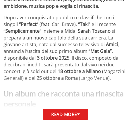
ambizione, musica pop e voglia di rinascita.
Dopo aver conquistato pubblico e classifiche con i
singoli
“Perfect”
(feat. Carl Brave),
“Taki”
e il recente
“
Semplicemente
” insieme a Mida,
Sarah Toscano
si
prepara a un nuovo capitolo della sua carriera. La
giovane artista, nata dal successo televisivo di
Amici
,
annuncia l’uscita del suo primo album
“Met Gala”
,
disponibile dal
3 ottobre 2025
. Il disco, composto da
dieci brani inediti, sarà presentato dal vivo nei due
concerti già sold out del
18 ottobre a Milano
(Magazzini
Generali) e del
25 ottobre a Roma
(Largo Venue).
Un album che racconta una rinascita
personale
READ MORE
In conferenza stampa, Sarah Toscano ha descritto “Met
Gala” come un progetto profondamente
autobiografico
,
il risultato di un percorso di crescita interiore e