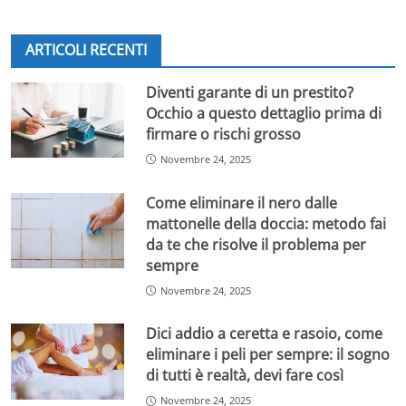
professionale.
“Met Gala è un augurio che faccio a me stessa — spiega
ARTICOLI RECENTI
—, il desiderio di
brillare un giorno come le star su quel
tappeto rosso
. È un simbolo di forza e determinazione,
Diventi garante di un prestito?
ma anche di speranza. Il filo conduttore sono io: le mie
Occhio a questo dettaglio prima di
fragilità, i miei sogni, le mie sfide”.
firmare o rischi grosso
Novembre 24, 2025
L’artista rivela di aver lavorato intensamente in studio,
sperimentando sonorità diverse e mantenendo una
Come eliminare il nero dalle
forte identità pop contaminata da influenze urban.
mattonelle della doccia: metodo fai
“
Non mi interessa solo il numero di streaming
—
da te che risolve il problema per
aggiunge —, mi importa capire cosa penserà il pubblico
sempre
del messaggio che voglio trasmettere con questo
album.”
Novembre 24, 2025
Dici addio a ceretta e rasoio, come
Ambizioni, Sanremo e la sfida
eliminare i peli per sempre: il sogno
dell’autenticità
di tutti è realtà, devi fare così
Novembre 24, 2025