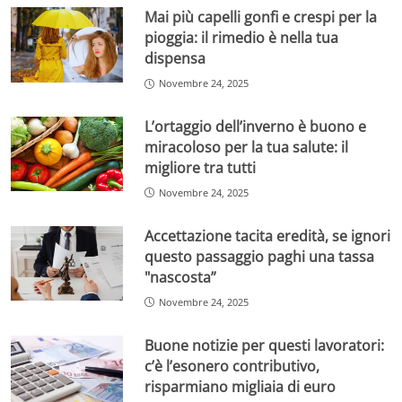
satirico” di grande respiro.
Mai più capelli gonfi e crespi per la
pioggia: il rimedio è nella tua
dispensa
Novembre 24, 2025
L’ortaggio dell’inverno è buono e
miracoloso per la tua salute: il
migliore tra tutti
Novembre 24, 2025
Accettazione tacita eredità, se ignori
questo passaggio paghi una tassa
"nascosta”
Novembre 24, 2025
Fonte: YouTube – Quando tornerà Striscia la Notizia? –
Velaincampania.it
Buone notizie per questi lavoratori:
Le
ipotesi più attendibili indicano il debutto del nuovo
c’è l’esonero contributivo,
ciclo
proprio nella prima domenica di novembre, il 2
risparmiano migliaia di euro
novembre 2025, con un possibile tono ironico e