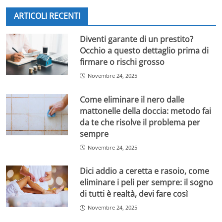
La decisione è stata in gran parte dettata dal successo
ARTICOLI RECENTI
inatteso e travolgente de
La Ruota della Fortuna
,
condotto da Gerry Scotti, che ha conquistato una fetta
Diventi garante di un prestito?
di pubblico superiore a quella di programmi storici
Occhio a questo dettaglio prima di
come
Affari Tuoi
. La ruota continua a macinare ascolti
firmare o rischi grosso
record nel preserale, tanto da aver spinto Mediaset a
Novembre 24, 2025
mantenere il gioco a premi anche in autunno, con
l’ipotesi di portarlo in prime time in speciali serate vip.
Come eliminare il nero dalle
mattonelle della doccia: metodo fai
Di conseguenza,
Striscia la Notizia
abbandonerà
da te che risolve il problema per
temporaneamente la sua tradizionale collocazione nel
sempre
preserale, per spostarsi in prima serata, con una
programmazione prevista per la domenica sera di
Novembre 24, 2025
Canale 5 a partire da novembre. La storica coppia di
conduttori,
Ezio Greggio ed Enzo Iacchetti
Dici addio a ceretta e rasoio, come
, sarà alla
guida del programma che si trasformerà in un
eliminare i peli per sempre: il sogno
appuntamento settimanale più lungo e approfondito, in
di tutti è realtà, devi fare così
linea con una nuova formula che prevede servizi
Novembre 24, 2025
investigativi più articolati, quasi un “telegiornale