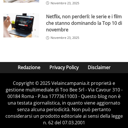
Novembre 23, 2025
tematico, come un’ambientazione in stile “The Walking
Dead” per Greggio e Iacchetti. Sebbene non
Netflix, non perderli: le serie e i film
confermata, questa suggestione rende l’idea della
che stanno dominando la Top 10 di
volontà di rinnovamento del programma, che punta a
novembre
restare centrale nelle strategie di Mediaset pur con una
diversa frequenza e durata.
Novembre 23, 2025
Parallelamente,
Le Iene
, programma di grande successo
ideato da Davide Parenti e in onda dal 1997, lascerà la
storica collocazione domenicale in prima serata su Italia
Redazione
Privacy Policy
Disclaimer
1 per trasferirsi al martedì, a partire dal 28 ottobre
2025. Questo spostamento è parte della
riorganizzazione complessiva del palinsesto Mediaset,
Copyright © 2025 Velaincampania.it proprietà e
che vuole ottimizzare la distribuzione dei propri format
gestione multimediale di Too Bee Srl - Via Cavour 310 -
di punta.
00184 Roma - P.Iva 17773611003 - Questo blog non è
una testata giornalistica, in quanto viene aggiornato
Condotto attualmente da Veronica Gentili e Max
senza alcuna periodicità. Non può pertanto
Angioni, con la partecipazione di Eleazaro Rossi e
considerarsi un prodotto editoriale ai sensi della legge
Nathan Kiboba,
Le Iene
manterrà la sua formula di talk
n. 62 del 07.03.2001
show rotocalco investigativo, con servizi realizzati dalle