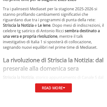
Tra i palinsesti Mediaset per la stagione 2025-2026 si
stanno profilando cambiamenti significativi che
riguardano due tra i programmi di punta della rete:
Striscia la Notizia
e
Le Iene
. Dopo mesi di indiscrezioni, il
celebre tg satirico di Antonio Ricci
sembra destinato a
una vera e propria rivoluzione
, mentre il talk
investigativo di Italia 1 si sposterà di collocazione,
segnando nuovi equilibri nel prime time di Mediaset.
La rivoluzione di Striscia la Notizia: dal
preserale alla domenica sera
Striscia la Notizia
, storico appuntamento di Canale 5 dal
1988, sarà protagonista di un cambiamento epocale nel
READ MORE
palinsesto. Dopo oltre trentacinque anni di messa in
onda quotidiana in access prime time, la trasmissione
ideata da Antonio Ricci subirà una trasformazione
sostanziale.