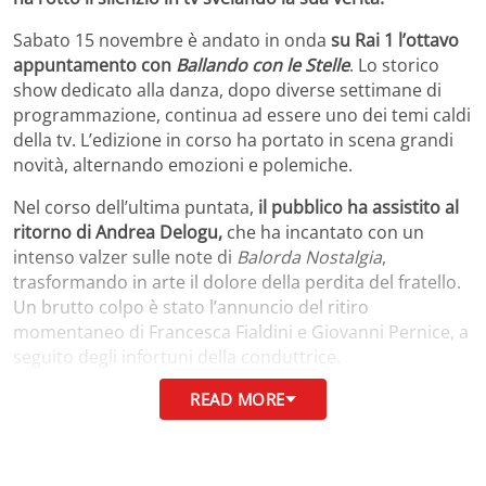
Sabato 15 novembre è andato in onda
su Rai 1 l’ottavo
appuntamento con
Ballando con le Stelle
. Lo storico
show dedicato alla danza, dopo diverse settimane di
programmazione, continua ad essere uno dei temi caldi
della tv. L’edizione in corso ha portato in scena grandi
novità, alternando emozioni e polemiche.
Nel corso dell’ultima puntata,
il pubblico ha assistito al
ritorno di Andrea Delogu,
che ha incantato con un
intenso valzer sulle note di
Balorda Nostalgia
,
trasformando in arte il dolore della perdita del fratello.
Un brutto colpo è stato l’annuncio del ritiro
momentaneo di Francesca Fialdini e Giovanni Pernice, a
seguito degli infortuni della conduttrice.
I riflettori, però, continuano ad essere puntati sul
READ MORE
“pezzo forte” di
Ballando
2025
.
Barbara D’Urso, a
dispetto di ogni possibile critica da parte dei giudici
,
prosegue il suo percorso brillando e convincendo. É