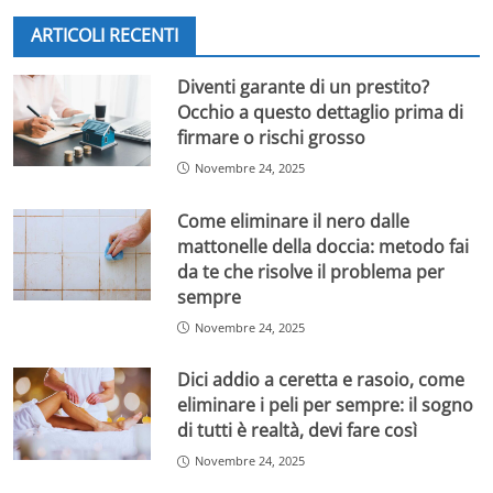
stata lei a rubare la scena guadagnando il tesoretto con
ARTICOLI RECENTI
la sua spumeggiante samba in stile gipsy.
Eppure le polemiche durante la sua permanenza sulla
Diventi garante di un prestito?
pista non sono mancate. Secondo molti l’ex volto di
Occhio a questo dettaglio prima di
Pomeriggio Cinque
non avrebbe scatenato le dinamiche
firmare o rischi grosso
che tutti si aspettavano da lei
. Sulla questione è stata
Novembre 24, 2025
interrogata Milly Carlucci, che ha rotto il silenzio
svelando la sua verità.
Come eliminare il nero dalle
mattonelle della doccia: metodo fai
Milly Carlucci risponde alle critiche: la
da te che risolve il problema per
sempre
verità su Barbara D’Urso
Novembre 24, 2025
Milly Carlucci ha sempre investito in personaggi di
spicco per comporre un cast stellare, ma quest’anno le
Dici addio a ceretta e rasoio, come
aspettative più alte erano puntate su ritorno televisivo
eliminare i peli per sempre: il sogno
di Barbara D’Urso. In una puntata di
Tv Talk
,
la madrina
di tutti è realtà, devi fare così
di
Ballando
è stata chiamata a rispondere alle domande
Novembre 24, 2025
degli analisti
.