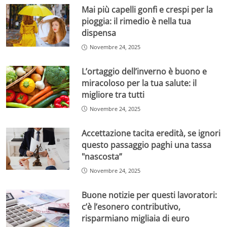
Mai più capelli gonfi e crespi per la
pioggia: il rimedio è nella tua
dispensa
Novembre 24, 2025
L’ortaggio dell’inverno è buono e
miracoloso per la tua salute: il
migliore tra tutti
Novembre 24, 2025
Accettazione tacita eredità, se ignori
questo passaggio paghi una tassa
"nascosta”
Milly Carlucci rompe il silenzio – Foto: IG @ballandoconlestelle –
velaincampania.it
Novembre 24, 2025
É emersa così l’opinione di Dandolo su
Oggi
, il quale ha
Buone notizie per questi lavoratori:
sostenuto che la presenza della D’Urso non avrebbe
c’è l’esonero contributivo,
portato benefici neppure in termini di share.
“
Le
risparmiano migliaia di euro
aspettative su di lei avrebbero deluso quelle due, ma