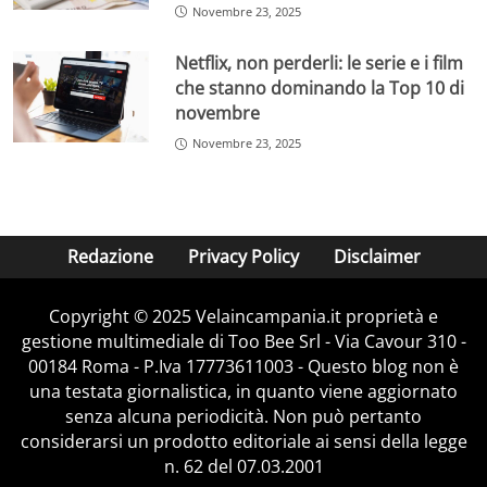
pure sul lato dei dati auditel”
, sono state le parole del
Novembre 23, 2025
giornalista. Dichiarazioni che la Carlucci ci ha tenuto a
smentire prontamente, affermando anche il grande
Netflix, non perderli: le serie e i film
coinvolgimento del pubblico giovane sui social.
che stanno dominando la Top 10 di
novembre
“Non sono affatto delusa dai dati di ascolto
. La leggenda
Novembre 23, 2025
del popolo anziano di Rai Uno forse non è così vera.
Presenza costante del programma sui social in testa a
qualsiasi classifica dice che Rai1 ce la può fare”.
É stata
citata, inoltre, l’indiscrezione secondo cui la presenza di
Barbara D’Urso avrebbe implicato la rinuncia ad un
Redazione
Privacy Policy
Disclaimer
altro personaggio molto atteso.
Copyright © 2025 Velaincampania.it proprietà e
“In questa stagione sarebbe saltata la partecipazione di
gestione multimediale di Too Bee Srl - Via Cavour 310 -
Marrazzo all’ultimo minuto
per favorire in termini di
00184 Roma - P.Iva 17773611003 - Questo blog non è
cachet altri nomi, in particolar modo quello di Barbara
una testata giornalistica, in quanto viene aggiornato
d’Urso”
, parole che non hanno trovato riscontro da
senza alcuna periodicità. Non può pertanto
parte della conduttrice.
considerarsi un prodotto editoriale ai sensi della legge
Nessun rancore dunque, per Milly Carlucci che porta
n. 62 del 07.03.2001
avanti uno show nel quale la D’Urso si conferma